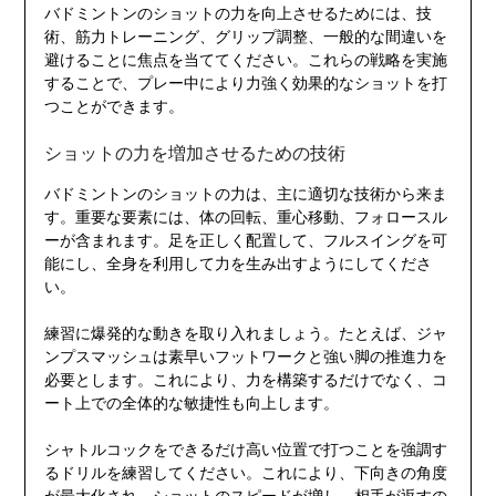
バドミントンのショットの力を向上させるためには、技
術、筋力トレーニング、グリップ調整、一般的な間違いを
避けることに焦点を当ててください。これらの戦略を実施
することで、プレー中により力強く効果的なショットを打
つことができます。
ショットの力を増加させるための技術
バドミントンのショットの力は、主に適切な技術から来ま
す。重要な要素には、体の回転、重心移動、フォロースル
ーが含まれます。足を正しく配置して、フルスイングを可
能にし、全身を利用して力を生み出すようにしてくださ
い。
練習に爆発的な動きを取り入れましょう。たとえば、ジャ
ンプスマッシュは素早いフットワークと強い脚の推進力を
必要とします。これにより、力を構築するだけでなく、コ
ート上での全体的な敏捷性も向上します。
シャトルコックをできるだけ高い位置で打つことを強調す
るドリルを練習してください。これにより、下向きの角度
が最大化され、ショットのスピードが増し、相手が返すの