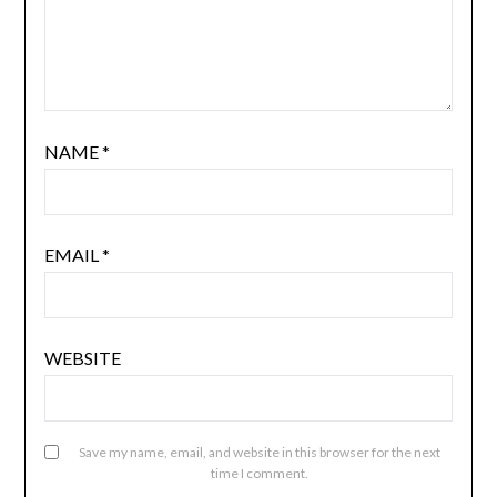
NAME
*
EMAIL
*
WEBSITE
Save my name, email, and website in this browser for the next
time I comment.