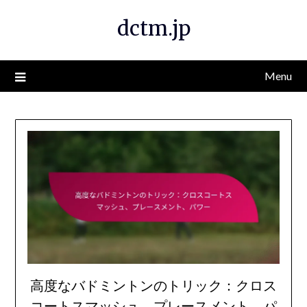
Skip
dctm.jp
to
content
Menu
高度なバドミントンのトリック：クロス
コートスマッシュ、プレースメント、パ