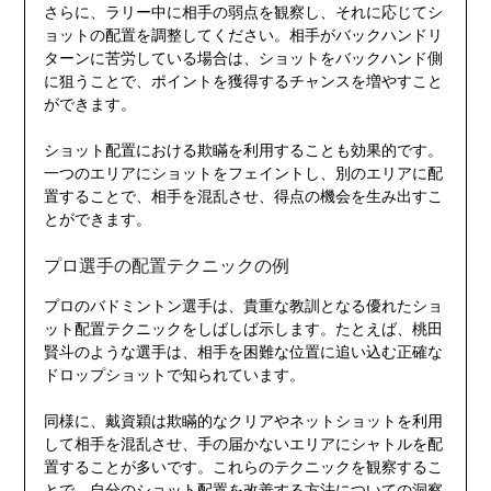
さらに、ラリー中に相手の弱点を観察し、それに応じてシ
ョットの配置を調整してください。相手がバックハンドリ
ターンに苦労している場合は、ショットをバックハンド側
に狙うことで、ポイントを獲得するチャンスを増やすこと
ができます。
ショット配置における欺瞞を利用することも効果的です。
一つのエリアにショットをフェイントし、別のエリアに配
置することで、相手を混乱させ、得点の機会を生み出すこ
とができます。
プロ選手の配置テクニックの例
プロのバドミントン選手は、貴重な教訓となる優れたショ
ット配置テクニックをしばしば示します。たとえば、桃田
賢斗のような選手は、相手を困難な位置に追い込む正確な
ドロップショットで知られています。
同様に、戴資穎は欺瞞的なクリアやネットショットを利用
して相手を混乱させ、手の届かないエリアにシャトルを配
置することが多いです。これらのテクニックを観察するこ
とで、自分のショット配置を改善する方法についての洞察