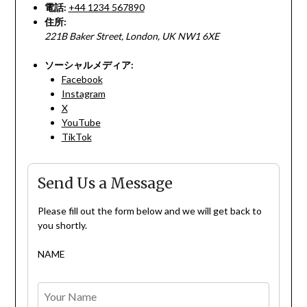
電話:
+44 1234 567890
住所:
221B Baker Street, London, UK NW1 6XE
ソーシャルメディア:
Facebook
Instagram
X
YouTube
TikTok
Send Us a Message
Please fill out the form below and we will get back to
you shortly.
NAME